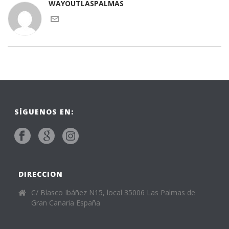
WAYOUTLASPALMAS
SÍGUENOS EN:
DIRECCION
C/ Blasco Ibáñez N15, local 35006 Las Palmas de
Gran Canaria España