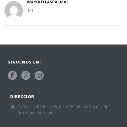
WAYOUTLASPALMAS
SÍGUENOS EN:
DIRECCION
C/ Blasco Ibáñez N15, local 35006 Las Palmas de
Gran Canaria España